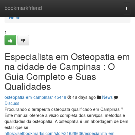
Home
bookmarkfriend
Togg
navi
Home
1
Especialista em Osteopatia em
na cidade de Campinas : O
Guia Completo e Suas
Qualidades
osteopatia-em-campinas145448
48 days ago
News
Discuss
Procurando o terapeuta osteopata qualificado em Campinas ?
Este manual oferece a visão completa dos serviços, métodos e
qualidades da osteopatia. A osteopatia é um abordagem de bem-
estar que se
https://setbookmarks.com/story21626636/especialista-em-