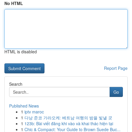
No HTML
HTML is disabled
Report Page
Search
Go
Published News
1
iptv maroc
1
다낭 준코 가라오케: 베트남 여행의 밤을 빛낼 곳
1
123b: Bài viết đăng khi vào và khai thác hiện tại
1
Chic & Compact: Your Guide to Brown Suede Buc...