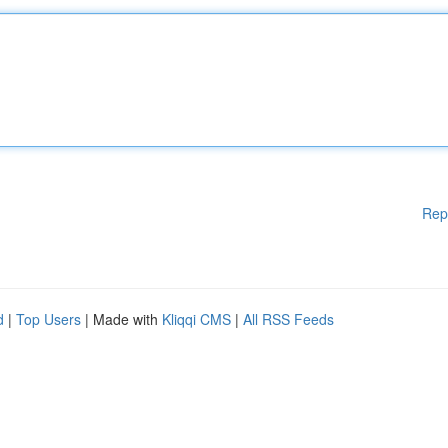
Rep
d
|
Top Users
| Made with
Kliqqi CMS
|
All RSS Feeds