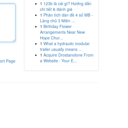
1
123b là cái gì? Hướng dẫn
chi tiết & đánh giá
1
Phân tích dàn đề 4 số MB -
Làng chủ 3 Miên ...
1
Birthday Flower
Arrangements Near New
Hope Chur...
1
What a hydraulic modular
trailer usually means ...
1
Acquire Drostanolone From
a Website : Your E...
ort Page