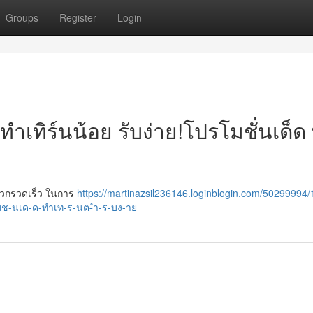
Groups
Register
Login
ทำเทิร์นน้อย รับง่าย!โปรโมชั่นเด็ด
ดวกรวดเร็ว ในการ
https://martinazsil236146.loginblogin.com/50299994/
ช-นเด-ด-ทำเท-ร-นต-ำ-ร-บง-าย