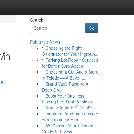
Search
Go
Published News
1
Choosing the Right
 ทำ
Chlorinator for Your Ingroun...
1
Parking Lot Repair Services
for Better Curb Appeal
1
Choosing a Car Audio Store
in Toledo — A Buyer'...
15ร-
1
Brand Vape Factory: A
Deep Dive
1
Boost Your Business:
Finding the Right Wholesal...
1
วิเคราะห์บอลวันนี้ ล้มโต๊ะ
1
Indototo: Panduan Lengkap
dan Ulasan Terbaru
1
88i Casino: Your Ultimate
Guide & Review