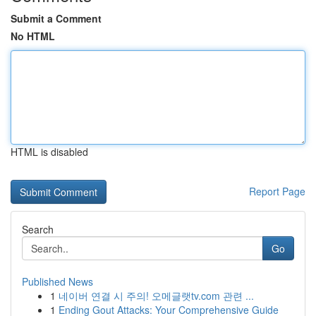
Submit a Comment
No HTML
HTML is disabled
Report Page
Search
Go
Published News
1
네이버 연결 시 주의! 오메글랫tv.com 관련 ...
1
Ending Gout Attacks: Your Comprehensive Guide