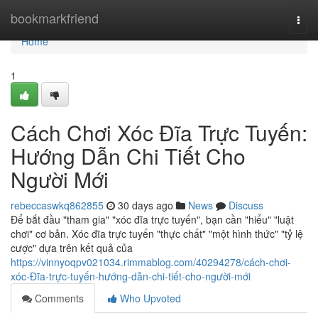
Home
bookmarkfriend
Togg
navi
Home
1
Cách Chơi Xóc Đĩa Trực Tuyến:
Hướng Dẫn Chi Tiết Cho
Người Mới
rebeccaswkq862855
30 days ago
News
Discuss
Để bắt đầu "tham gia" "xóc đĩa trực tuyến", bạn cần "hiểu" "luật
chơi" cơ bản. Xóc đĩa trực tuyến "thực chất" "một hình thức" "tỷ lệ
cược" dựa trên kết quả của
https://vinnyoqpv021034.rimmablog.com/40294278/cách-chơi-
xóc-Đĩa-trực-tuyến-hướng-dẫn-chi-tiết-cho-người-mới
Comments
Who Upvoted