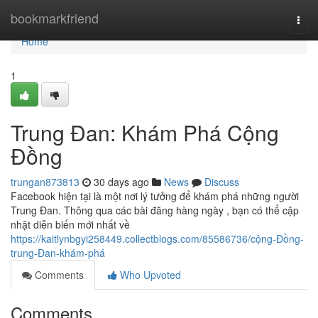
Home
bookmarkfriend
Togg
navi
Home
1
Trung Đan: Khám Phá Cộng
Đồng
trungan873813
30 days ago
News
Discuss
Facebook hiện tại là một nơi lý tưởng để khám phá những người
Trung Đan. Thông qua các bài đăng hàng ngày , bạn có thể cập
nhật diễn biến mới nhất về
https://kaitlynbgyi258449.collectblogs.com/85586736/cộng-Đồng-
trung-Đan-khám-phá
Comments
Who Upvoted
Comments