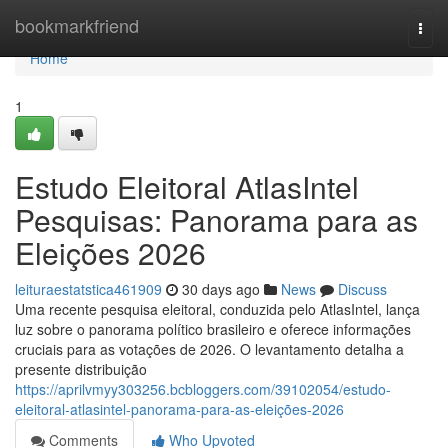
Home
bookmarkfriend
Togg
navi
Home
1
Estudo Eleitoral AtlasIntel
Pesquisas: Panorama para as
Eleições 2026
leituraestatstica461909
30 days ago
News
Discuss
Uma recente pesquisa eleitoral, conduzida pelo AtlasIntel, lança
luz sobre o panorama político brasileiro e oferece informações
cruciais para as votações de 2026. O levantamento detalha a
presente distribuição
https://aprilvmyy303256.bcbloggers.com/39102054/estudo-
eleitoral-atlasintel-panorama-para-as-eleições-2026
Comments
Who Upvoted