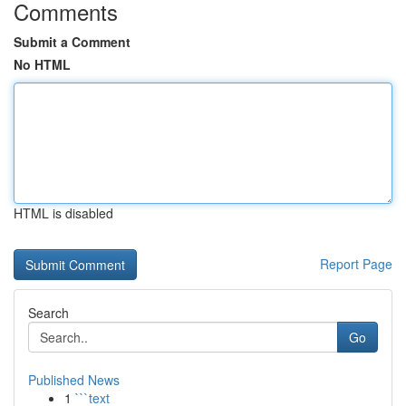
Comments
Submit a Comment
No HTML
HTML is disabled
Report Page
Search
Go
Published News
1
```text