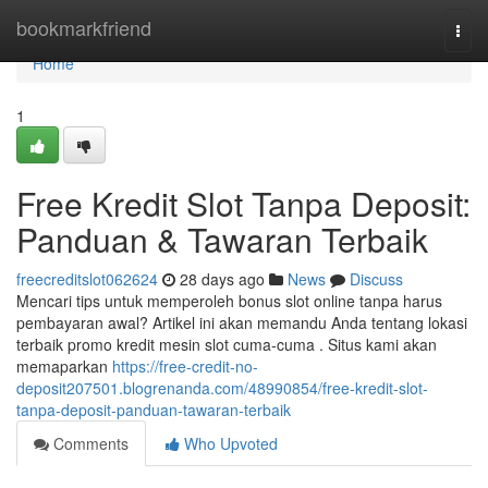
Home
bookmarkfriend
Togg
navi
Home
1
Free Kredit Slot Tanpa Deposit:
Panduan & Tawaran Terbaik
freecreditslot062624
28 days ago
News
Discuss
Mencari tips untuk memperoleh bonus slot online tanpa harus
pembayaran awal? Artikel ini akan memandu Anda tentang lokasi
terbaik promo kredit mesin slot cuma-cuma . Situs kami akan
memaparkan
https://free-credit-no-
deposit207501.blogrenanda.com/48990854/free-kredit-slot-
tanpa-deposit-panduan-tawaran-terbaik
Comments
Who Upvoted