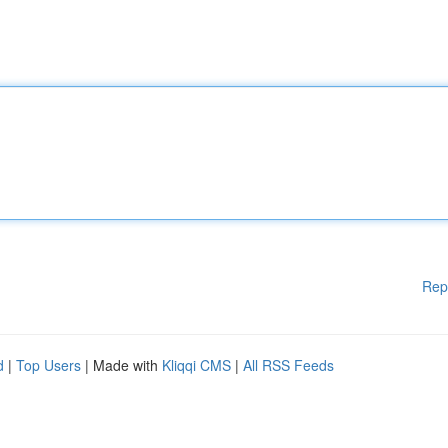
Rep
d
|
Top Users
| Made with
Kliqqi CMS
|
All RSS Feeds