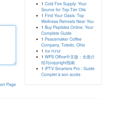
1
Cold Fire Supply: Your
Source for Top-Tier Oils
1
Find Your Oasis: Top
Wellness Retreats Near You
1
Buy Peptides Online: Your
Complete Guide
1
Peacemaker Coffee
Company, Toledo, Ohio
1
נגינת עמ'
1
WPS Office中文版：全面介
绍与copyright指南
1
IPTV Smarters Pro : Guide
Complet à son accès
ort Page