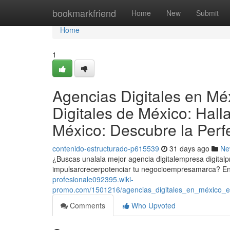
Home
bookmarkfriend
Home
New
Submit
Home
1
Agencias Digitales en Mé
Digitales de México: Hall
México: Descubre la Perf
contenido-estructurado-p615539
31 days ago
Ne
¿Buscas unalala mejor agencia digitalempresa digital
impulsarcrecerpotenciar tu negocioempresamarca? En
profesionale092395.wiki-
promo.com/1501216/agencias_digitales_en_méxico_en
Comments
Who Upvoted