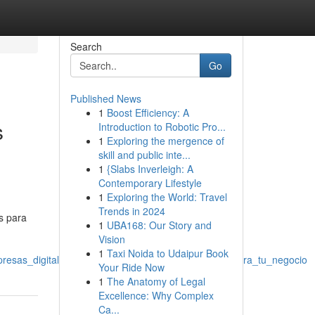
Search
Go
Published News
1
Boost Efficiency: A
s
Introduction to Robotic Pro...
1
Exploring the mergence of
skill and public inte...
1
{Slabs Inverleigh: A
Contemporary Lifestyle
1
Exploring the World: Travel
Trends in 2024
s para
1
UBA168: Our Story and
Vision
1
Taxi Noida to Udaipur Book
presas_digitales_en_méxico_descubre_la_perfecta_para_tu_negocio
Your Ride Now
1
The Anatomy of Legal
Excellence: Why Complex
Ca...