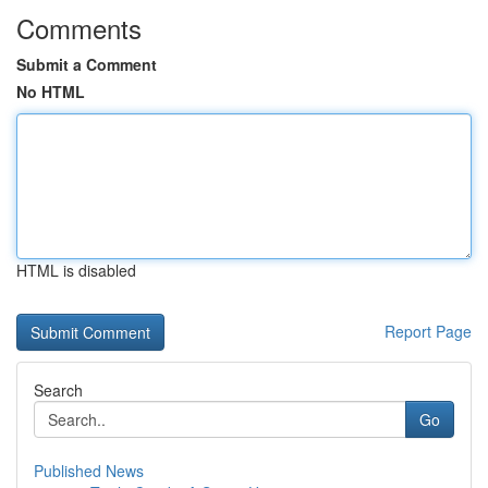
Comments
Submit a Comment
No HTML
HTML is disabled
Report Page
Search
Go
Published News