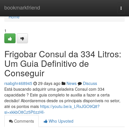
Home
bookmarkfriend
Togg
navi
Home
1
Frigobar Consul da 334 Litros:
Um Guia Definitivo de
Conseguir
rsabghr468945
29 days ago
News
Discuss
Está buscando adquirir uma geladeira Consul com 334
capacidade ? Este guia completo te auxilia a fazer a certa
decisão! Abordaremos desde os principais disponíveis no setor,
até os pontos mais
https://youtu.be/a_LRxJGO9Q8?
si=xkkbO8Cz5P0zzHI-
Comments
Who Upvoted