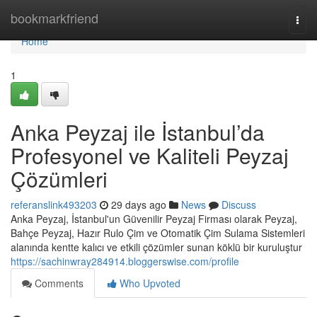
Home
bookmarkfriend
Togg
navi
Home
1
Anka Peyzaj ile İstanbul’da
Profesyonel ve Kaliteli Peyzaj
Çözümleri
referanslink493203
29 days ago
News
Discuss
Anka Peyzaj, İstanbul'un Güvenilir Peyzaj Firması olarak Peyzaj,
Bahçe Peyzaj, Hazır Rulo Çim ve Otomatik Çim Sulama Sistemleri
alanında kentte kalıcı ve etkili çözümler sunan köklü bir kuruluştur
https://sachinwray284914.bloggerswise.com/profile
Comments
Who Upvoted