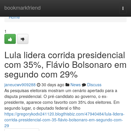
Home
bookmarkfriend
Togg
navi
Home
1
Lula lidera corrida presidencial
com 35%, Flávio Bolsonaro em
segundo com 29%
janeucwv909288
30 days ago
News
Discuss
As pesquisas eleitorais mostram um cenário apertado para a
disputa presidencial. O pré-candidato ao governo, o ex-
presidente, aparece como favorito com 35% dos eleitores. Em
segundo lugar, o deputado federal o filho
https://gregorykodv241120.blogthisbiz.com/47940484/lula-lidera-
corrida-presidencial-com-35-flávio-bolsonaro-em-segundo-com-
29